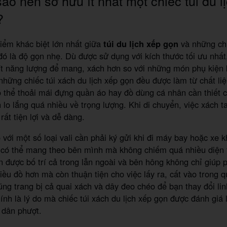
sao nên sở hữu ít nhất một chiếc túi du l
?
ểm khác biệt lớn nhất giữa
túi du lịch xếp gọn
và những chi
đó là độ gọn nhẹ. Dù được sử dụng với kích thước tối ưu nhất
ít năng lượng để mang, xách hơn so với những món phụ kiện 
những chiếc túi xách du lịch xếp gọn đều được làm từ chất liệ
 thể thoải mái đựng quần áo hay đồ dùng cá nhân cần thiết 
lo lắng quá nhiều về trọng lượng. Khi di chuyển, việc xách t
rất tiện lợi và dễ dàng.
với một số loại vali cần phải ký gửi khi đi máy bay hoặc xe 
có thể mang theo bên mình mà không chiếm quá nhiều diện t
n được bố trí cả trong lẫn ngoài và bên hông không chỉ giúp p
ều đồ hơn mà còn thuận tiện cho việc lấy ra, cất vào trong qu
ũng trang bị cả quai xách và dây đeo chéo để bạn thay đổi lin
ính là lý do mà chiếc túi xách du lịch xếp gọn được đánh giá 
 dân phượt.