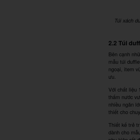
Túi xách d
2.2 Túi du
Bên cạnh nhữn
mẫu túi duffl
ngoại, item v
ưu.
Với chất liệu
thấm nước vượ
nhiều ngăn l
thiết cho chuy
Thiết kế trẻ 
dành cho mẫ
phụ kiện rất