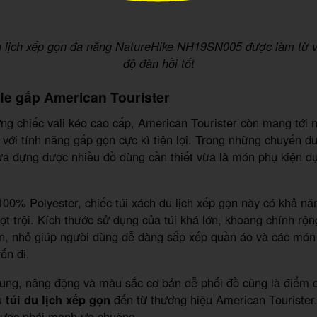
u lịch xếp gọn đa năng NatureHike NH19SN005 được làm từ v
độ đàn hồi tốt
ffle gấp American Tourister
g chiếc vali kéo cao cấp, American Tourister còn mang tới 
e với tính năng gấp gọn cực kì tiện lợi. Trong những chuyến du
ừa đựng được nhiều đồ dùng cần thiết vừa là món phụ kiện dự
 100% Polyester, chiếc túi xách du lịch xếp gọn này có khả n
t trội. Kích thước sử dụng của túi khá lớn, khoang chính rộn
ớn, nhỏ giúp người dùng dễ dàng sắp xếp quần áo và các món
ến đi.
trung, năng động và màu sắc cơ bản dễ phối đồ cũng là điểm c
u
túi du lịch xếp gọn
đến từ thương hiệu American Tourister
 được phái mạnh ưa chuộng.