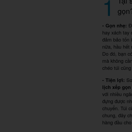
1
Tại 
gọn
- Gọn nhẹ:
Đi
hay xách tay 
đảm bảo tốn 
nữa, hầu hết 
Do đó, bạn có
mà không cần 
chéo túi cũng 
- Tiện lợi:
So 
lịch xếp gọn
với nhiều ngă
đựng được nhi
chuyển. Túi c
chung, đây ch
hàng đầu cho