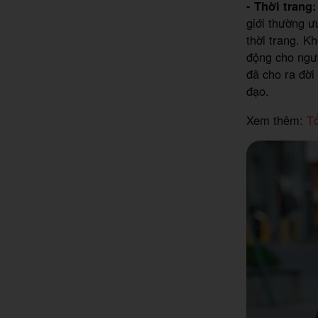
- Thời trang:
giới thường ư
thời trang. K
động cho ngườ
đã cho ra đời
đạo.
Xem thêm:
Tổ