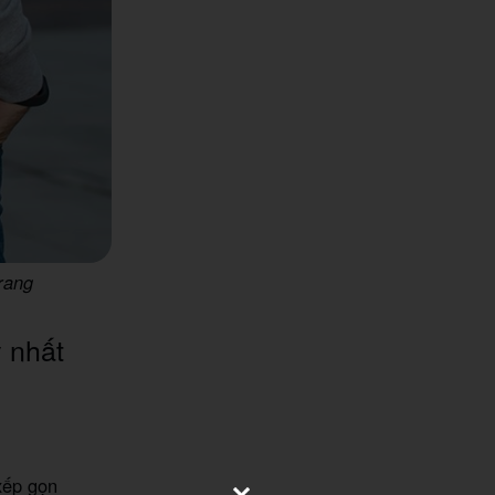
trang
y nhất
xếp gọn