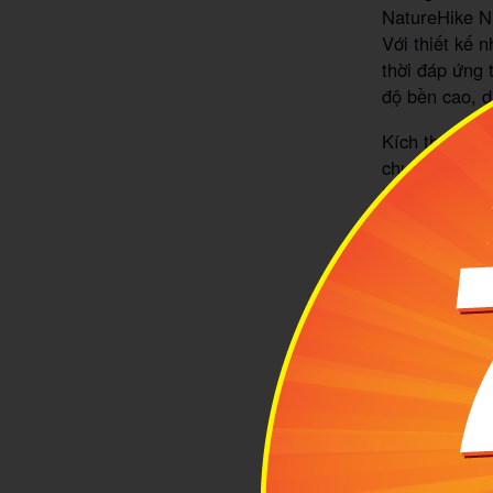
NatureHike N
Với thiết kế 
thời đáp ứng 
độ bền cao, d
Kích thước 18
chuyến du lịc
hoạt cả trong
Tính tiện lợi
có thể điều c
giúp bạn hạn 