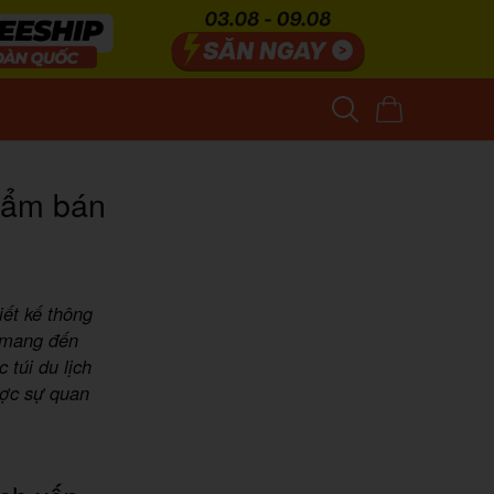
phẩm bán
iết kế thông
n mang đến
 túi du lịch
ược sự quan