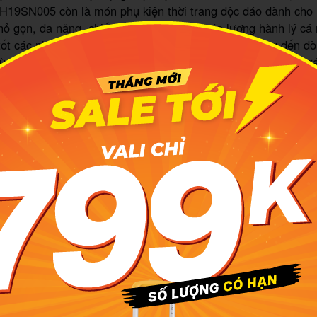
H19SN005 còn là món phụ kiện thời trang độc đáo dành cho h
nhỏ gọn, đa năng, chiếc túi có thể tối ưu hóa lượng hành lý c
tốt các nhu cầu cơ bản. Chất liệu vải Nylon 20D mang đến 
ù sử dụng trong thời gian dài cũng không lo bị sờn hay đứt, r
 x 15 x 7cm của túi khi gấp gọn giúp bạn dễ dàng mang theo
h dài ngày. Hơn thế nữa, mẫu túi có nhiều ngăn lớn, nhỏ được 
 lẫn ngoài thuận tiện cho việc phân loại và sắp xếp hành lý.
 của chiếc túi cũng được thể hiện qua quai xách đôi dày dặn v
hỉnh độ dài theo vóc dáng. Việc đổi kiểu mang trong quá trình
chế tối đa tình trạng bị đau tay hay mỏi vai.