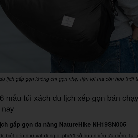
du lịch gấp gọn không chỉ gọn nhẹ, tiện lợi mà còn hợp thời 
6 mẫu túi xách du lịch xếp gọn bán chạ
 nay
 lịch gấp gọn đa năng NatureHike NH19SN005
c biết đến như vật dụng đi phượt sở hữu nhiều ưu điểm, túi 