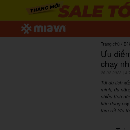
Trang chủ
/
Bí 
Ưu điểm
chạy nh
26.02.2023
|
4,
Túi du lịch x
minh, đa năn
nhiều tính nă
tiện dụng nà
tâm rất lớn t