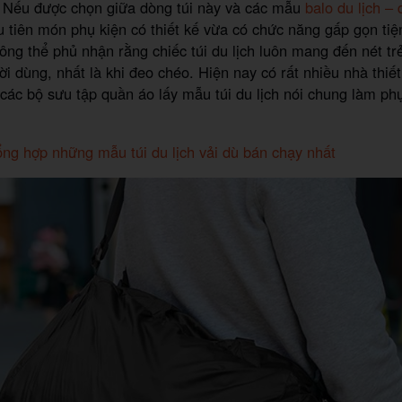
Nếu được chọn giữa dòng túi này và các mẫu
balo du lịch –
u tiên món phụ kiện có thiết kế vừa có chức năng gấp gọn tiện
hông thể phủ nhận rằng chiếc túi du lịch luôn mang đến nét tr
i dùng, nhất là khi đeo chéo. Hiện nay có rất nhiều nhà thiết
 các bộ sưu tập quần áo lấy mẫu túi du lịch nói chung làm ph
ng hợp những mẫu túi du lịch vải dù bán chạy nhất