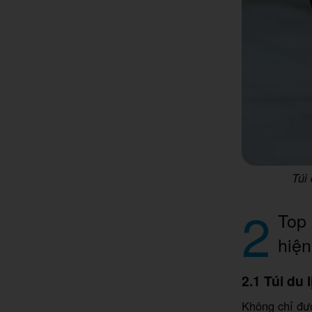
Túi 
2
Top 
hiện
2.1 Túi du
Không chỉ đượ