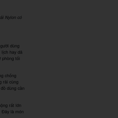
ải Nylon có
người dùng
 lịch hay dã
 phòng tối
ăng chống
g rãi cùng
 đồ dùng cần
ộng rất lớn
. Đây là món