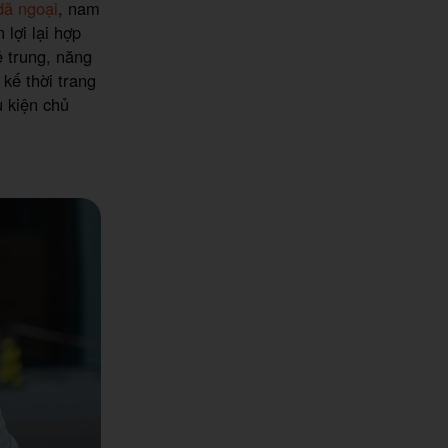
 dã ngoại
, nam
 lợi lại hợp
ẻ trung, năng
 kế thời trang
ụ kiện chủ