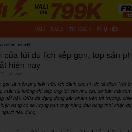
VALI
BALO
TÚI XÁCH
PHỤ KIỆN
kíp chọn hành lý
 của túi du lịch xếp gọn, top sản 
ất hiện nay
779 lượt xem
ếp gọn là món phụ kiện hữu ích dành cho tín đồ xê dịch. Với th
g, mẫu túi không chỉ đáp ứng tốt các nhu cầu cơ bản mà cò
ng nổi bật. Giữa đa dạng dòng sản phẩm trên thị trường, chiếc
y hiện đang có số lượng bán chạy hàng đầu đồng thời nhận đ
ừ người tiêu dùng.