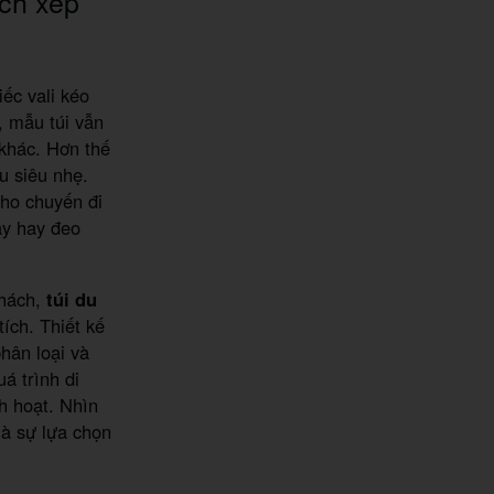
ịch xếp
ếc vali kéo
, mẫu túi vẫn
khác. Hơn thế
u siêu nhẹ.
cho chuyến đi
ay hay đeo
khách,
túi du
ích. Thiết kế
hân loại và
á trình di
h hoạt. Nhìn
là sự lựa chọn