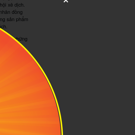
ội xê dịch.
á nhân đồng
dòng sản phẩm
ách.
 trong những
bố trí linh
à bộ dây đeo
 di chuyển sẽ