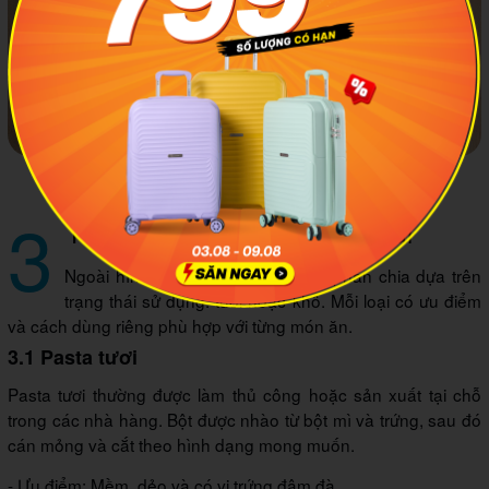
Một số loại Pasta nhỏ. Ảnh: Domino's Pizza
3
Phân loại Pasta theo trạng thái
Ngoài hình dạng, Pasta còn được phân chia dựa trên
trạng thái sử dụng: tươi hoặc khô. Mỗi loại có ưu điểm
và cách dùng riêng phù hợp với từng món ăn.
3.1 Pasta tươi
Pasta tươi thường được làm thủ công hoặc sản xuất tại chỗ
trong các nhà hàng. Bột được nhào từ bột mì và trứng, sau đó
cán mỏng và cắt theo hình dạng mong muốn.
- Ưu điểm: Mềm, dẻo và có vị trứng đậm đà.