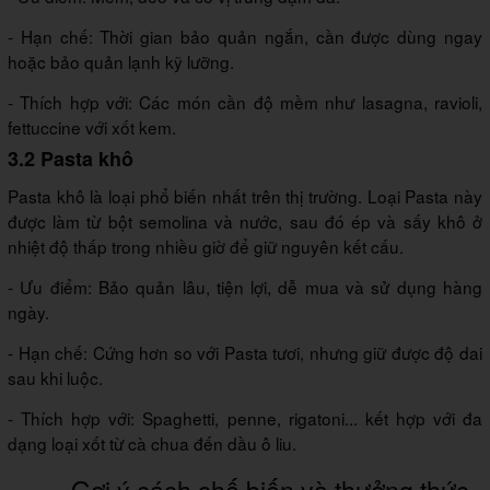
- Hạn chế: Thời gian bảo quản ngắn, cần được dùng ngay
hoặc bảo quản lạnh kỹ lưỡng.
- Thích hợp với: Các món cần độ mềm như lasagna, ravioli,
fettuccine với xốt kem.
3.2 Pasta khô
Pasta khô là loại phổ biến nhất trên thị trường. Loại Pasta này
được làm từ bột semolina và nước, sau đó ép và sấy khô ở
nhiệt độ thấp trong nhiều giờ để giữ nguyên kết cấu.
- Ưu điểm: Bảo quản lâu, tiện lợi, dễ mua và sử dụng hàng
ngày.
- Hạn chế: Cứng hơn so với Pasta tươi, nhưng giữ được độ dai
sau khi luộc.
- Thích hợp với: Spaghetti, penne, rigatoni... kết hợp với đa
dạng loại xốt từ cà chua đến dầu ô liu.
Gợi ý cách chế biến và thưởng thức