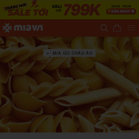
← MIA GO CHÂU ÂU