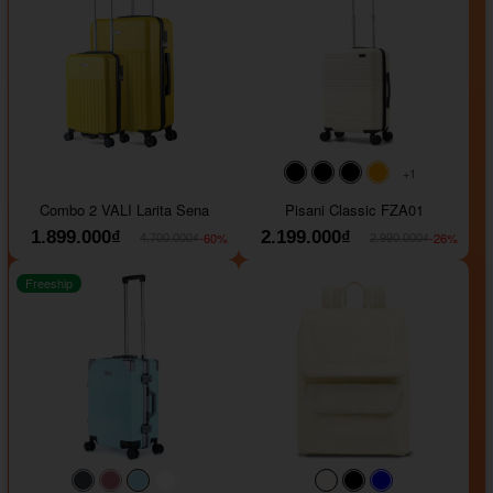
+1
#000000
#000000
#000000
#ffa500
Combo 2 VALI Larita Sena
Pisani Classic FZA01
1.899.000₫
2.199.000₫
-60%
-26%
4.700.000₫
2.990.000₫
Freeship