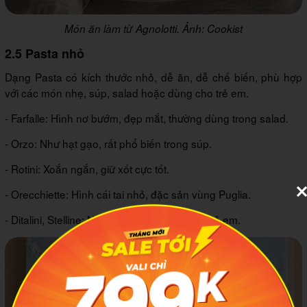
Món ăn làm từ Agnolotti. Ảnh: Cookist
2.5 Pasta nhỏ
Dạng Pasta có kích thước nhỏ, dễ ăn, dễ chế biến, phù hợp
với các món nhẹ, súp, salad hoặc dùng cho trẻ em.
- Farfalle: Hình nơ bướm, đẹp mắt, thường dùng trong salad.
- Orzo: Như hạt gạo, rất phổ biến trong súp.
- Rotini: Xoắn ngắn, giữ xốt cực tốt.
- Orecchiette: Hình cái tai nhỏ, đặc sản vùng Puglia.
- Ditalini, Stelline: Nhỏ xíu, thường nấu cho trẻ em.