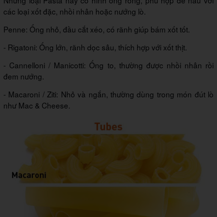
Những loại Pasta này có hình ống rỗng, phù hợp để nấu với
các loại xốt đặc, nhồi nhân hoặc nướng lò.
Penne: Ống nhỏ, đầu cắt xéo, có rãnh giúp bám xốt tốt.
- Rigatoni: Ống lớn, rãnh dọc sâu, thích hợp với xốt thịt.
- Cannelloni / Manicotti: Ống to, thường được nhồi nhân rồi
đem nướng.
- Macaroni / Ziti: Nhỏ và ngắn, thường dùng trong món đút lò
như Mac & Cheese.