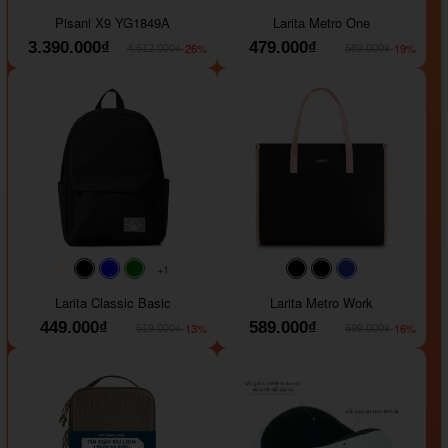
#40454a
#b76e79
#9ad8e7
#ffffff
#faf0e6
#000000
#0000FF
Pisani X9 YG1849A
Larita Metro One
3.390.000₫
479.000₫
-26%
-19%
4.612.000₫
589.000₫
+1
#faf0e6
#000000
#0000FF
#008000
#000000
#000000
#1e35a5
Larita Classic Basic
Larita Metro Work
449.000₫
589.000₫
-13%
-16%
519.000₫
699.000₫