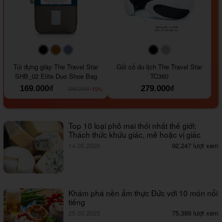
#000000
#964B00
#647290
#000000
#a9a9a9
Túi đựng giày The Travel Star
Gối cổ du lịch The Travel Star
SHB_02 Elite Duo Shoe Bag
TC360
169.000₫
279.000₫
-15%
199.000₫
Top 10 loại phô mai thối nhất thế giới:
Thách thức khứu giác, mê hoặc vị giác
14.05.2026
92,247 lượt xem
Khám phá nền ẩm thực Đức với 10 món nổi
tiếng
25.03.2025
75,389 lượt xem