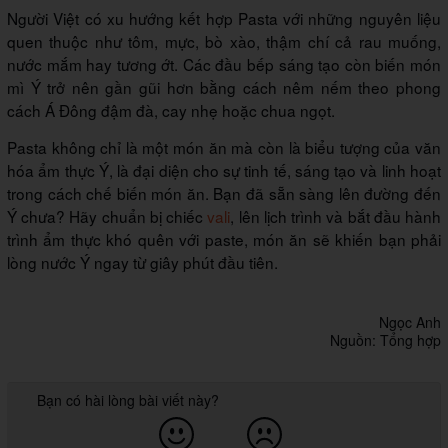
Người Việt có xu hướng kết hợp Pasta với những nguyên liệu
quen thuộc như tôm, mực, bò xào, thậm chí cả rau muống,
nước mắm hay tương ớt. Các đầu bếp sáng tạo còn biến món
mì Ý trở nên gần gũi hơn bằng cách nêm nếm theo phong
cách Á Đông đậm đà, cay nhẹ hoặc chua ngọt.
Pasta không chỉ là một món ăn mà còn là biểu tượng của văn
hóa ẩm thực Ý, là đại diện cho sự tinh tế, sáng tạo và linh hoạt
trong cách chế biến món ăn. Bạn đã sẵn sàng lên đường đến
Ý chưa? Hãy chuẩn bị chiếc
vali
, lên lịch trình và bắt đầu hành
trình ẩm thực khó quên với paste, món ăn sẽ khiến bạn phải
lòng nước Ý ngay từ giây phút đầu tiên.
Ngọc Anh
Nguồn: Tổng hợp
Bạn có hài lòng bài viết này?