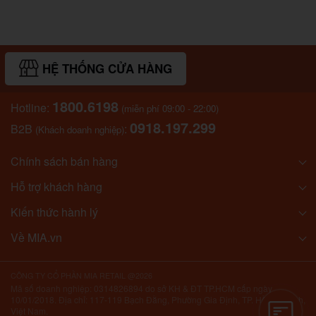
HỆ THỐNG CỬA HÀNG
1800.6198
Hotline:
(miễn phí 09:00 - 22:00)
0918.197.299
B2B
:
(Khách doanh nghiệp)
Chính sách bán hàng
Hỗ trợ khách hàng
Kiến thức hành lý
Về MIA.vn
CÔNG TY CỔ PHẦN MIA RETAIL @2026
Mã số doanh nghiệp: 0314826894 do sở KH & ĐT TP.HCM cấp ngày
10/01/2018. Địa chỉ: 117-119 Bạch Đằng, Phường Gia Định, TP. Hồ Chí Minh,
Việt Nam.