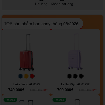
Hài lòng
Không hài lòng
TOP sản phẩm bán chạy tháng 08/2026
#093f69
#ffa500
#FF0000
#000000
#000000
#000000
Larita Yuno AH0325
Larita Miyo AH01252
749.000₫
799.000₫
-37%
-33%
1.189.000₫
1.199.000₫
Freeship
Freeship