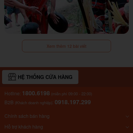
Xem thêm 12 bài viết
HỆ THỐNG CỬA HÀNG
1800.6198
Hotline:
(miễn phí 09:00 - 22:00)
0918.197.299
B2B
:
(Khách doanh nghiệp)
Chính sách bán hàng
Hỗ trợ khách hàng