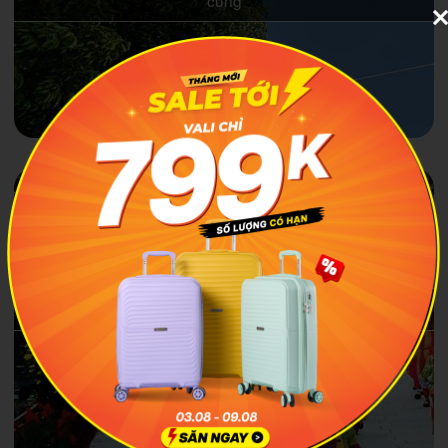
cung
Khám phá lễ Rước Hến - Lễ hội độc đáo của xứ kinh kỳ