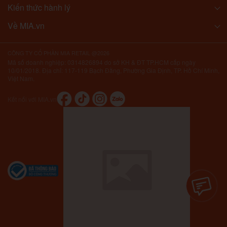
Kiến thức hành lý
Về MIA.vn
CÔNG TY CỔ PHẦN MIA RETAIL @2026
Mã số doanh nghiệp: 0314826894 do sở KH & ĐT TP.HCM cấp ngày
10/01/2018. Địa chỉ: 117-119 Bạch Đằng, Phường Gia Định, TP. Hồ Chí Minh,
Việt Nam.
Kết nối với MIA.vn