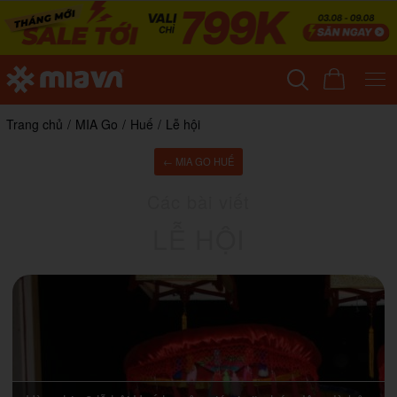
Trang chủ
/
MIA Go
/
Huế
/
Lễ hội
← MIA GO HUẾ
Các bài viết
LỄ HỘI