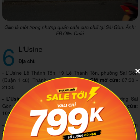
Ollin là một trong những quán cafe cực chill tại Sài Gòn. Ảnh:
FB Ollin Café
6
L'Usine
Địa chỉ:
- L'Usine Lê Thánh Tôn: 19 Lê Thánh Tôn, phường Sài Gòn
(Quận 1 cũ), Thành phố Hồ Chí Minh.
07:30 -
Giờ mở cửa:
21:30
L5-10 Takashimaya, phường Sài
- L'Usine Saigon Centre:
Gòn (Quận 1 cũ), Thành phố Hồ Chí Minh.
Giờ mở cửa:
10:00 - 21:30
24 Thảo Điền, phường An Khánh (Quận
- L'Usine Thao Dien:
2 cũ), Thành phố Hồ Chí Minh.
08:00 - 18:00
Giờ mở cửa: