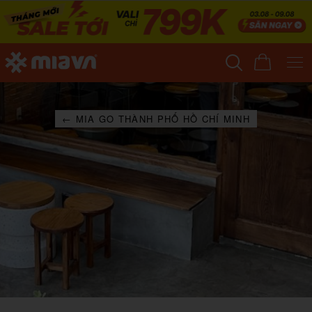
← MIA GO THÀNH PHỐ HỒ CHÍ MINH