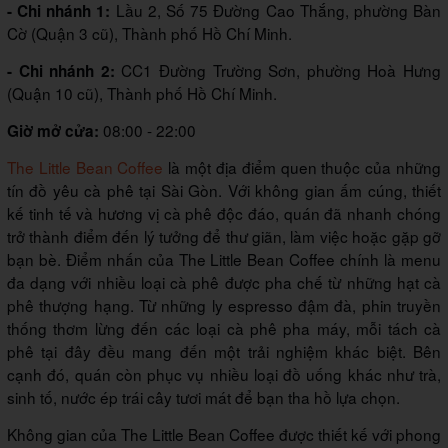
Lầu 2, Số 75 Đường Cao Thắng, phường Bàn
- Chi nhánh 1:
Cờ (Quận 3 cũ), Thành phố Hồ Chí Minh.
CC1 Đường Trường Sơn, phường Hoà Hưng
- Chi nhánh 2:
(Quận 10 cũ), Thành phố Hồ Chí Minh.
08:00 - 22:00
Giờ mở cửa:
The Little Bean Coffee
là một địa điểm quen thuộc của những
tín đồ yêu cà phê tại Sài Gòn. Với không gian ấm cúng, thiết
kế tinh tế và hương vị cà phê độc đáo, quán đã nhanh chóng
trở thành điểm đến lý tưởng để thư giãn, làm việc hoặc gặp gỡ
bạn bè. Điểm nhấn của The Little Bean Coffee chính là menu
đa dạng với nhiều loại cà phê được pha chế từ những hạt cà
phê thượng hạng. Từ những ly espresso đậm đà, phin truyền
thống thơm lừng đến các loại cà phê pha máy, mỗi tách cà
phê tại đây đều mang đến một trải nghiệm khác biệt. Bên
cạnh đó, quán còn phục vụ nhiều loại đồ uống khác như trà,
sinh tố, nước ép trái cây tươi mát để bạn tha hồ lựa chọn.
Không gian của The Little Bean Coffee được thiết kế với phong