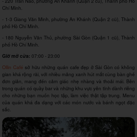
- 220 Trần Não, phường An Khánh (Quận 2 cũ), Thành phố Hồ
Chí Minh.
- 1-3 Giang Văn Minh, phường An Khánh (Quận 2 cũ), Thành
phố Hồ Chí Minh.
- 180 Nguyễn Văn Thủ, phường Sài Gòn (Quận 1 cũ), Thành
phố Hồ Chí Minh.
07:00 - 23:00
Giờ mở cửa:
Ollin Café
sở hữu những quán cafe đẹp ở Sài Gòn có không
gian khá rộng rãi, với nhiều mảng xanh hút mắt cùng bàn ghế
đơn giản, mang đến cảm giác nhẹ nhàng và thoải mái. Bên
trong quán có quầy bar và những khu vực yên tĩnh dành riêng
cho những bạn muốn học tập, làm việc thật tập trung. Menu
của quán khá đa dạng với các món nước và bánh ngọt đặc
sắc.