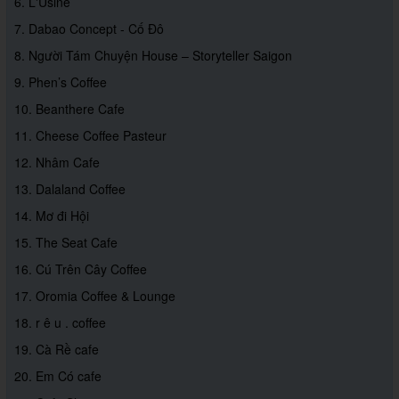
6. L'Usine
7. Dabao Concept - Cố Đô
8. Người Tám Chuyện House – Storyteller Saigon
9. Phen’s Coffee
10. Beanthere Cafe
11. Cheese Coffee Pasteur
12. Nhâm Cafe
13. Dalaland Coffee
14. Mơ đi Hội
15. The Seat Cafe
16. Cú Trên Cây Coffee
17. Oromia Coffee & Lounge
18. r ê u . coffee
19. Cà Rề cafe
20. Em Có cafe