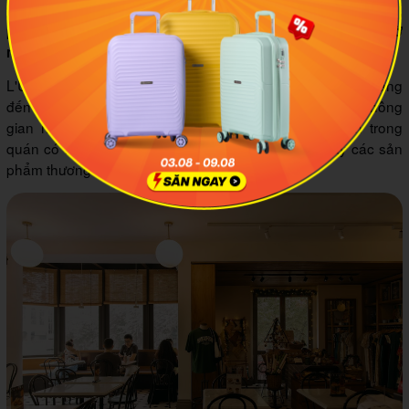
- L'Usine Phu My Hung: GF Crescent Mall, 101 Tôn Dật Tiên,
phường Tân Hưng (Quận 7 cũ), Thành phố Hồ Chí Minh.
Giờ
07:30 - 21:00
mở cửa:
L'Usine không chỉ là quán cafe đẹp ở Sài Gòn mà còn mang
đến những món brunch vừa ngon miệng, vừa đẹp mắt. Không
gian nơi đây được lấy cảm hứng từ nước Pháp. Bên trong
quán có khu thưởng thức cà phê cùng nơi trưng bày các sản
phẩm thương hiệu L’usine.