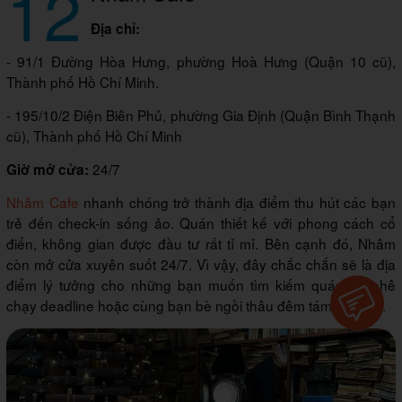
12
Địa chỉ:
- 91/1 Đường Hòa Hưng, phường Hoà Hưng (Quận 10 cũ),
Thành phố Hồ Chí Minh.
- 195/10/2 Điện Biên Phủ, phường Gia Định (Quận Bình Thạnh
cũ), Thành phố Hồ Chí Minh
24/7
Giờ mở cửa:
Nhâm Cafe
nhanh chóng trở thành địa điểm thu hút các bạn
trẻ đến check-in sống ảo. Quán thiết kế với phong cách cổ
điển, không gian được đầu tư rất tỉ mỉ. Bên cạnh đó, Nhâm
còn mở cửa xuyên suốt 24/7. Vì vậy, đây chắc chắn sẽ là địa
điểm lý tưởng cho những bạn muốn tìm kiếm quán cà phê
chạy deadline hoặc cùng bạn bè ngồi thâu đêm tám chuyện.