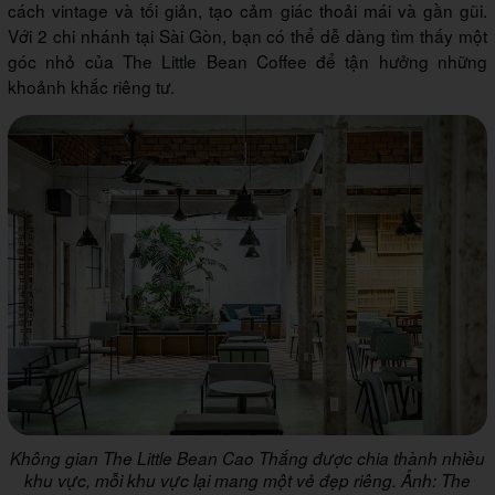
cách vintage và tối giản, tạo cảm giác thoải mái và gần gũi.
Với 2 chi nhánh tại Sài Gòn, bạn có thể dễ dàng tìm thấy một
góc nhỏ của The Little Bean Coffee để tận hưởng những
khoảnh khắc riêng tư.
Không gian The Little Bean Cao Thắng được chia thành nhiều
khu vực, mỗi khu vực lại mang một vẻ đẹp riêng. Ảnh: The