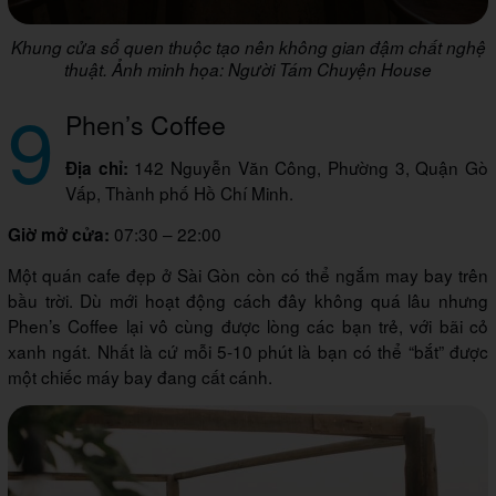
Khung cửa sổ quen thuộc tạo nên không gian đậm chất nghệ
thuật. Ảnh minh họa: Người Tám Chuyện House
9
Phen’s Coffee
142 Nguyễn Văn Công, Phường 3, Quận Gò
Địa chỉ:
Vấp, Thành phố Hồ Chí Minh.
07:30 – 22:00
Giờ mở cửa:
Một quán cafe đẹp ở Sài Gòn còn có thể ngắm may bay trên
bầu trời. Dù mới hoạt động cách đây không quá lâu nhưng
Phen’s Coffee lại vô cùng được lòng các bạn trẻ, với bãi cỏ
xanh ngát. Nhất là cứ mỗi 5-10 phút là bạn có thể “bắt” được
một chiếc máy bay đang cất cánh.