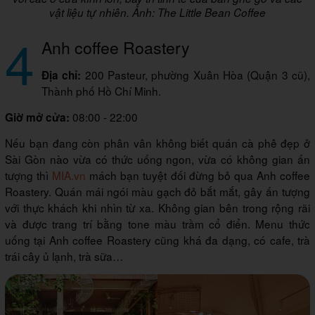
vật liệu tự nhiên. Ảnh: The Little Bean Coffee
4
Anh coffee Roastery
200 Pasteur, phường Xuân Hòa (Quận 3 cũ),
Địa chỉ:
Thành phố Hồ Chí Minh.
08:00 - 22:00
Giờ mở cửa:
Nếu bạn đang còn phân vân không biết quán cà phê đẹp ở
Sài Gòn nào vừa có thức uống ngon, vừa có không gian ấn
tượng thì
MIA.vn
mách bạn tuyệt đối đừng bỏ qua Anh coffee
Roastery. Quán mái ngói màu gạch đỏ bắt mắt, gây ấn tượng
với thực khách khi nhìn từ xa. Không gian bên trong rộng rãi
và được trang trí bằng tone màu trầm cổ điển. Menu thức
uống tại Anh coffee Roastery cũng khá đa dạng, có cafe, trà
trái cây ủ lạnh, trà sữa…