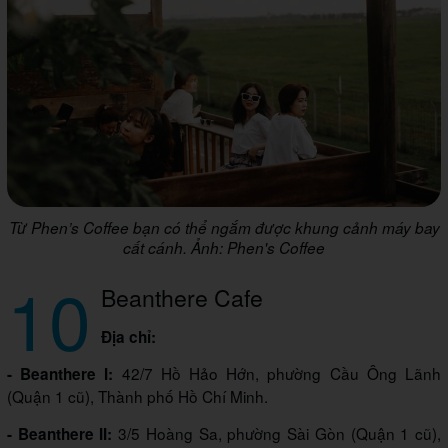
Từ Phen’s Coffee bạn có thể ngắm được khung cảnh máy bay
cất cánh. Ảnh: Phen's Coffee
10
Beanthere Cafe
Địa chỉ:
42/7 Hồ Hảo Hớn, phường Cầu Ông Lãnh
- Beanthere I:
(Quận 1 cũ), Thành phố Hồ Chí Minh.
3/5 Hoàng Sa, phường Sài Gòn (Quận 1 cũ),
- Beanthere II: